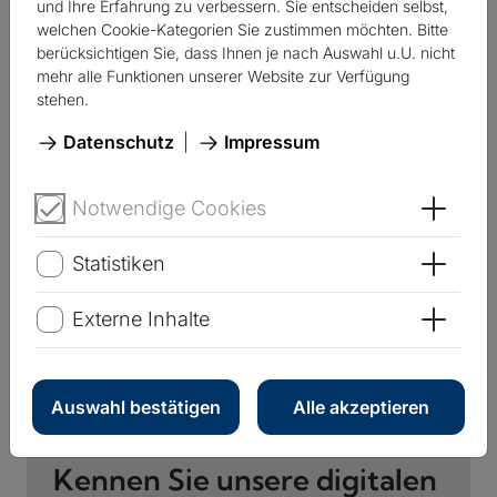
und Ihre Erfahrung zu verbessern. Sie entscheiden selbst,
Unser Standort Geesthacht ist örtlich grundsätzlich
welchen Cookie-Kategorien Sie zustimmen möchten. Bitte
für die Städte Geesthacht und Lauenburg zuständig
berücksichtigen Sie, dass Ihnen je nach Auswahl u.U. nicht
(Wohnort der Kundschaft).
mehr alle Funktionen unserer Website zur Verfügung
stehen.
Stadt Geesthacht
Datenschutz
|
Impressum
Stadt Lauenburg
Notwendige Cookies
Öffne
Zurück zur Übersicht
Statistiken
Öffne
Externe Inhalte
Öffne
Auswahl bestätigen
Alle akzeptieren
Kennen Sie unsere digitalen