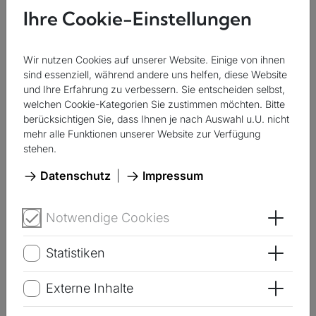
zuständig (Wohnort der Kundschaft):
Ihre Cookie-Einstellungen
Stadt Mölln
Amt Berkenthin
: Behlendorf, Berkenthin, Bliestorf,
Wir nutzen Cookies auf unserer Website. Einige von ihnen
sind essenziell, während andere uns helfen, diese Website
Düchelsdorf, Göldenitz, Kastorf, Klempau,
und Ihre Erfahrung zu verbessern. Sie entscheiden selbst,
Krummesse, Niendorf/Berkenthin, Rondeshagen,
welchen Cookie-Kategorien Sie zustimmen möchten. Bitte
Sierksrade
berücksichtigen Sie, dass Ihnen je nach Auswahl u.U. nicht
mehr alle Funktionen unserer Website zur Verfügung
Amt Breitenfelde
: Alt-Mölln, Bälau, Borstorf,
stehen.
Breitenfelde, Grambek, Hornbek, Lehmrade,
Niendorf/Stecknitz, Schretstaken, Talkau,
Datenschutz
|
Impressum
Woltersdorf
Amt Büchen
: Bartelsdorf, Besenthal, Bröthen,
Notwendige Cookies
Öffne
Büchen, Fitzen, Franzhagen, Göttin, Gudow, Güster,
Klein Pampau, Langenlehsten, Müssen, Roseburg,
Statistiken
Öffne
Schulendorf, Siebeneichen, Tramm, Witzeeze
Externe Inhalte
Öffne