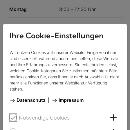
Montag
8:00 – 12:30 Uhr
Dienstag
8:00 – 12:30 Uhr
Ihre Cookie-Einstellungen
Mittwoch
8:00 – 12:30 Uhr
Wir nutzen Cookies auf unserer Website. Einige von ihnen
Donnerstag
8:00 – 12:30 Uhr
sind essenziell, während andere uns helfen, diese Website
und Ihre Erfahrung zu verbessern. Sie entscheiden selbst,
welchen Cookie-Kategorien Sie zustimmen möchten. Bitte
Freitag
8:00 – 12:30 Uhr
berücksichtigen Sie, dass Ihnen je nach Auswahl u.U. nicht
mehr alle Funktionen unserer Website zur Verfügung
stehen.
Datenschutz
|
Impressum
Vorsprachen ohne Termin in den Öffnungszeiten
Notwendige Cookies
nutzen Sie bitte für Kurzanliegen (z.B. Abgabe
Öffne
von Unterlagen).